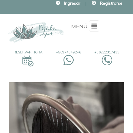
Ingresar
|
Registrarse
Menu
MENÚ
RESERVAR HORA
+56974349246
+56222317433