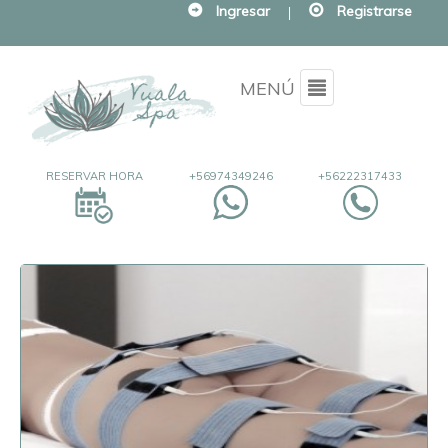
Ingresar
|
Registrarse
Menu
MENÚ
RESERVAR HORA
+56974349246
+56222317433