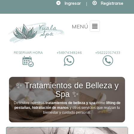
Ingresar
|
Registrarse
Menu
MENÚ
RESERVAR HORA
+56974349246
+56222317433
✨ Tratamientos de Belleza y
Spa ✨
Descubre nuestros
tratamientos de belleza y spa
como
lifting de
pestañas, hidratación de manos
y otros servicios que realzan tu
bienestar y cuidado personal.